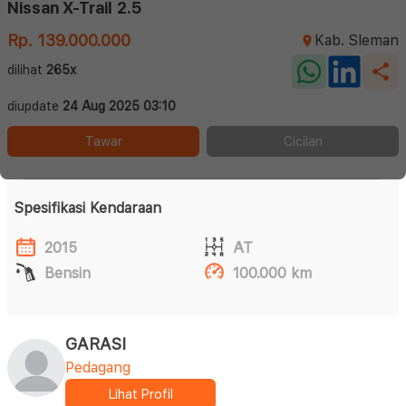
Nissan X-Trail 2.5
Rp. 139.000.000
Kab. Sleman
dilihat
265x
diupdate
24 Aug 2025 03:10
Tawar
Cicilan
Spesifikasi Kendaraan
2015
AT
Bensin
100.000 km
GARASI
Pedagang
Lihat Profil