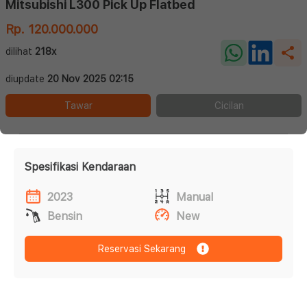
Mitsubishi L300 Pick Up Flatbed
Rp. 120.000.000
dilihat
218x
diupdate
20 Nov 2025 02:15
Tawar
Cicilan
Spesifikasi Kendaraan
2023
Manual
Bensin
New
Reservasi Sekarang