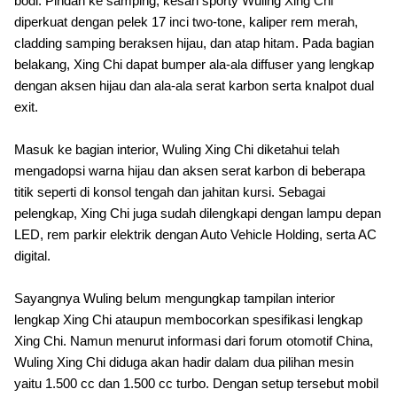
bodi.
Pindah ke samping, kesan sporty Wuling Xing Chi
diperkuat dengan pelek 17 inci two-tone, kaliper rem merah,
cladding samping beraksen hijau, dan atap hitam.
Pada bagian
belakang, Xing Chi dapat bumper ala-ala diffuser yang lengkap
dengan aksen hijau dan ala-ala serat karbon serta knalpot dual
exit.
Masuk ke bagian interior, Wuling Xing Chi diketahui telah
mengadopsi warna hijau dan aksen serat karbon di beberapa
titik seperti di konsol tengah dan jahitan kursi. Sebagai
pelengkap, Xing Chi juga sudah dilengkapi dengan lampu depan
LED, rem parkir elektrik dengan Auto Vehicle Holding, serta AC
digital.
Sayangnya Wuling belum mengungkap tampilan interior
lengkap Xing Chi ataupun membocorkan spesifikasi lengkap
Xing Chi.
Namun menurut informasi dari forum otomotif China,
Wuling Xing Chi diduga akan hadir dalam dua pilihan mesin
yaitu 1.500 cc dan 1.500 cc turbo. Dengan setup tersebut mobil