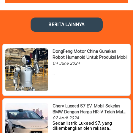
BERITA LAINNYA
DongFeng Motor China Gunakan
Robot Humanoid Untuk Produksi Mobil
04 June 2024
Dongfeng Motor China dilaporkan
telah resmi menandatangani
kemitraan dengan Ubtech Robotics
untuk menggunakan robot humanoid
dalam produksi mobil.
Chery Luxeed S7 EV, Mobil Sekelas
BMW Dengan Harga HR-V Telah Mulai
Dikirim Ke Pelanggan
02 April 2024
Sedan listrik Luxeed S7, yang
dikembangkan oleh raksasa