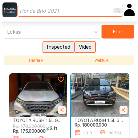
Lokasi
Filter
Inspected
Video
Harga
Waktu
TOYOTA RUSH 1.5L G
TOYOTA RUSH 1.5L G
Rp. 180.000.000
A/T
A/T
Rp. 178.000.000
3Jt
Rp. 175.000.000
2019
90.524