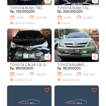
TOYOTA RUSH TRD
TOYOTA RUSH 1.5L
Rp. 135.000.000
Rp. 205.000.000
SPORTIVO
TRD SPORTIVO A/T
2016
127.000
2020
51.000
Jakarta Selatan
Depok
TOYOTA CALYA 1.2L G
TOYOTA KIJANG
Rp. 90.000.000
Rp. 95.000.000
A/T
INNOVA E
2016
150.211
2008
183.442
Jakarta Pusat
Jakarta Pusat