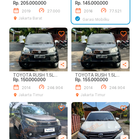
Rp. 205.000.000
Rp. 145.000.000
TRD SPORTIVO A/T
2019
27.000
2016
77.521
Jakarta Barat
Garasi Mobilku
TOYOTA RUSH 1.5L
TOYOTA RUSH 1.5L
Rp. 150.000.000
Rp. 155.000.000
TRD SPORTIVO A/T
TRD SPORTIVO A/T
2014
246.904
2014
246.904
Jakarta Timur
Jakarta Timur