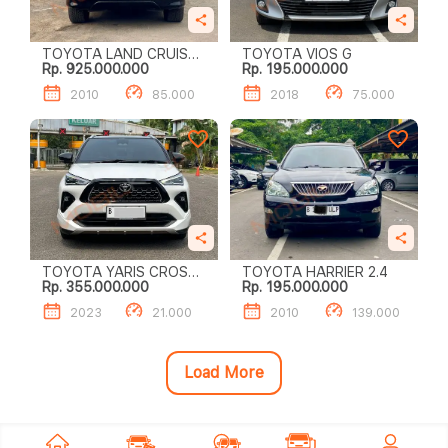
TOYOTA LAND CRUISER
TOYOTA VIOS G
Rp. 925.000.000
Rp. 195.000.000
ZXR 4.6
2010
85.000
2018
75.000
TOYOTA YARIS CROSS
TOYOTA HARRIER 2.4
Rp. 355.000.000
Rp. 195.000.000
1.5 S GR HV TSS
2023
21.000
2010
139.000
Load More