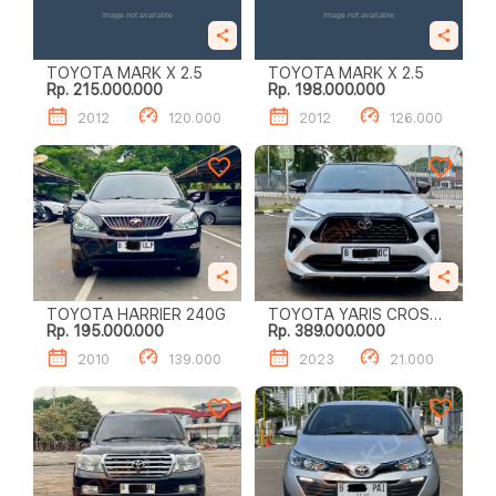
TOYOTA MARK X 2.5
TOYOTA MARK X 2.5
Rp. 215.000.000
Rp. 198.000.000
2012
120.000
2012
126.000
TOYOTA HARRIER 240G
TOYOTA YARIS CROSS
Rp. 195.000.000
Rp. 389.000.000
1.5 S GR HV TSS
2010
139.000
2023
21.000