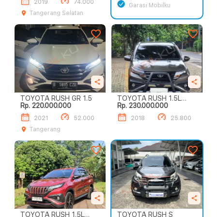
2019
74.000
Garasi Mobilku
Tangerang Selatan
TOYOTA RUSH GR 1.5
TOYOTA RUSH 1.5L
Rp. 220.000.000
Rp. 230.000.000
TRD SPORTIVO A/T
2021
52.000
2018
25.800
Tangerang
TOYOTA RUSH 1.5L
TOYOTA RUSH S