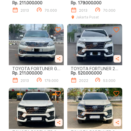
Rp. 211.000.000
Rp. 179.000.000
G
LUX 2.7
2013
70.000
2013
70.000
Jakarta Pusat
TOYOTA FORTUNER G
TOYOTA FORTUNER 2.8
Rp. 211.000.000
Rp. 520.000.000
LUXURY
GR SPORT
2013
179.000
2022
53.000