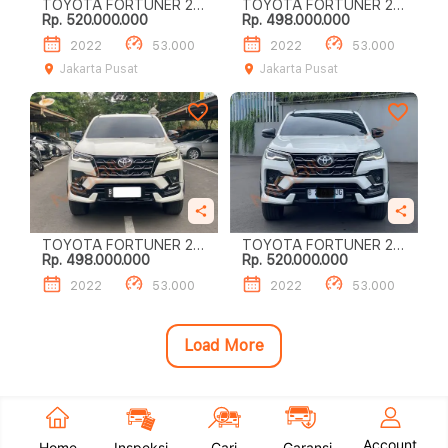
TOYOTA FORTUNER 2.8
TOYOTA FORTUNER 2.8
Rp. 520.000.000
Rp. 498.000.000
GR SPORT
GR SPORT
2022
53.000
2022
53.000
Jakarta Pusat
Jakarta Pusat
TOYOTA FORTUNER 2.8
TOYOTA FORTUNER 2.8
Rp. 498.000.000
Rp. 520.000.000
GR SPORT
GR SPORT
2022
53.000
2022
53.000
Load More
Account
Home
Inspeksi
Cari
Garansi