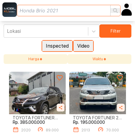
Lokasi
Filter
Inspected
Video
Harga
Waktu
TOYOTA FORTUNER
TOYOTA FORTUNER 2.7
Rp. 385.000.000
Rp. 195.000.000
VRZ BISA SYARIAH
G LUX
2020
89.000
2013
70.000