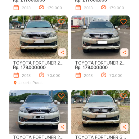
Rp. 211.000.000
Rp. 211.000.000
LUXURY
LUXURY 2.7
2013
179.000
2013
179.000
TOYOTA FORTUNER 2.7
TOYOTA FORTUNER 2.7
Rp. 179.000.000
Rp. 179.000.000
G LUX
GR SPORT
2013
70.000
2013
70.000
Jakarta Pusat
TOYOTA FORTUNER 2.7
TOYOTA FORTUNER G