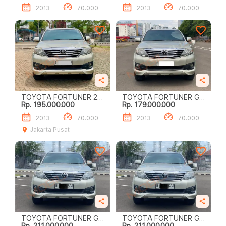
2013
70.000
2013
70.000
TOYOTA FORTUNER 2.7
TOYOTA FORTUNER G
Rp. 195.000.000
Rp. 179.000.000
G LUX
LUX
2013
70.000
2013
70.000
Jakarta Pusat
TOYOTA FORTUNER G
TOYOTA FORTUNER G