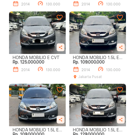
2014
130.000
2014
130.000
HONDA MOBILIO E CVT
HONDA MOBILIO 1.5L E
Rp. 125.000.000
Rp. 109.000.000
A/T
2014
130.000
2014
130.000
Jakarta Pusat
HONDA MOBILIO 1.5L E
HONDA MOBILIO 1.5L E
Rp. 109.000.000
Rp. 129.000.000