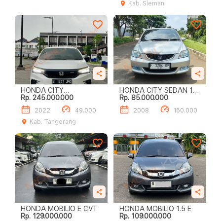
Kab. Sleman
HONDA CITY
HONDA CITY SEDAN 1.5
Rp. 245.000.000
Rp. 85.000.000
HATCHBACK RS
E
2022
49.000
2008
150.000
Kab. Tangerang
HONDA MOBILIO E CVT
HONDA MOBILIO 1.5 E
Rp. 129.000.000
Rp. 109.000.000