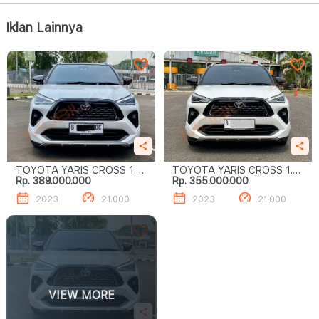
Iklan Lainnya
TOYOTA YARIS CROSS 1.5
TOYOTA YARIS CROSS 1.5
Rp. 389.000.000
Rp. 355.000.000
S GR HV TSS
S GR HV TSS
2023
21.000
2023
21.000
VIEW MORE