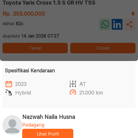
Toyota Yaris Cross 1.5 S GR HV TSS
Rp. 355.000.000
dilihat
82x
diupdate
14 Jan 2026 07:27
Tawar
Cicilan
Spesifikasi Kendaraan
2023
AT
Hybrid
21.000 km
Nazwah Naila Husna
Pedagang
Lihat Profil