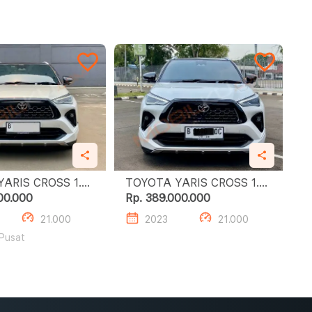
RIS CROSS 1.5
TOYOTA YARIS CROSS 1.5
TSS
S GR HV TSS
00.000
Rp. 389.000.000
21.000
2023
21.000
 Pusat