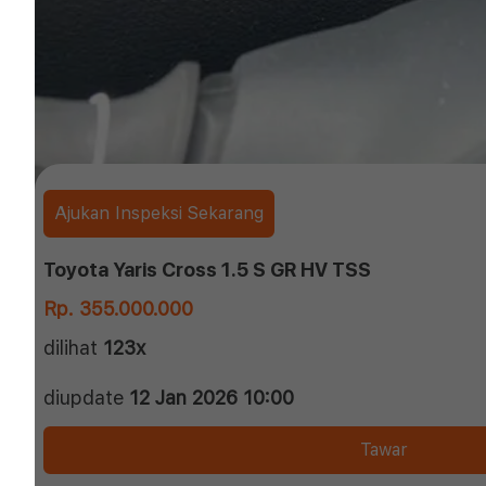
Ajukan Inspeksi Sekarang
Toyota Yaris Cross 1.5 S GR HV TSS
Rp. 355.000.000
dilihat
123x
diupdate
12 Jan 2026 10:00
Tawar