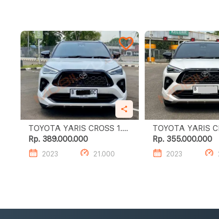
TOYOTA YARIS CROSS 1.5
TOYOTA YARIS CRO
S GR HV TSS
S GR HV TSS
Rp. 389.000.000
Rp. 355.000.000
2023
21.000
2023