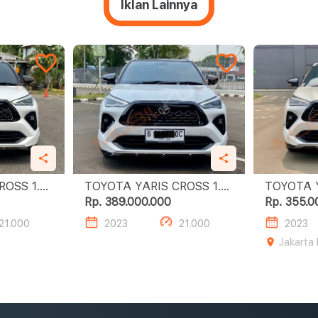
Iklan Lainnya
SS 1.5
TOYOTA YARIS CROSS 1.5
TOYOTA YA
S GR HV TSS
S GR HV 
Rp. 389.000.000
Rp. 355.0
21.000
2023
21.000
2023
Jakarta