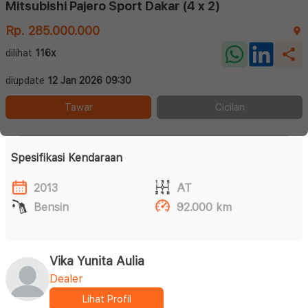
Mitsubishi Pajero Sport Dakar (4 x 2)
Rp. 285.000.000
dilihat
116x
diupdate
12 Jan 2026 09:30
Tawar
Cicilan
Spesifikasi Kendaraan
2013
AT
Bensin
92.000 km
Vika Yunita Aulia
Dealer
Lihat Profil