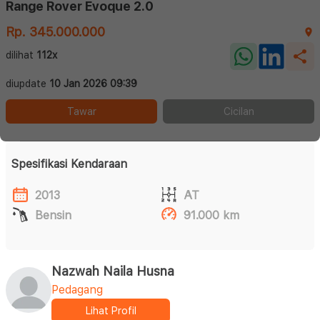
Range Rover Evoque 2.0
Rp. 345.000.000
dilihat
112x
diupdate
10 Jan 2026 09:39
Tawar
Cicilan
Spesifikasi Kendaraan
2013
AT
Bensin
91.000 km
Nazwah Naila Husna
Pedagang
Lihat Profil