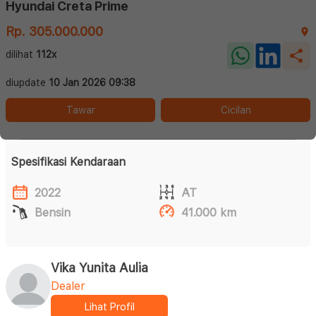
Hyundai Creta Prime
Rp. 305.000.000
dilihat
112x
diupdate
10 Jan 2026 09:38
Tawar
Cicilan
Spesifikasi Kendaraan
2022
AT
Bensin
41.000 km
Vika Yunita Aulia
Dealer
Lihat Profil