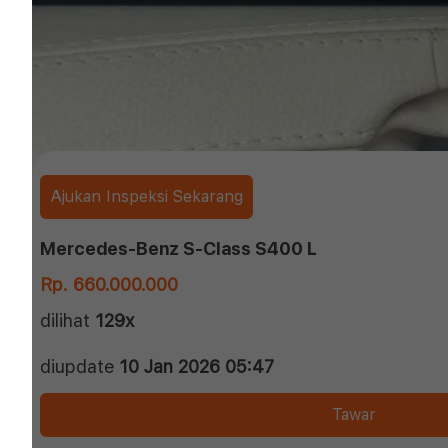
Ajukan Inspeksi Sekarang
Mercedes-Benz S-Class S400 L
Rp. 660.000.000
dilihat
129x
diupdate
10 Jan 2026 05:47
Tawar