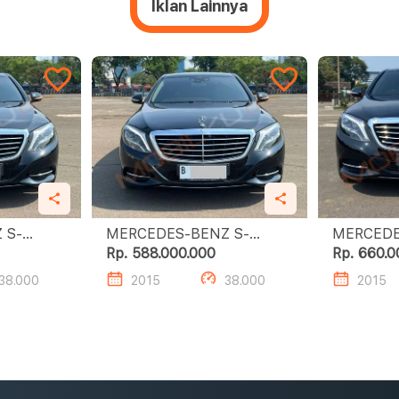
Iklan Lainnya
 S-
MERCEDES-BENZ S-
MERCEDE
CLASS S400 L
CLA
Rp. 588.000.000
Rp. 660.0
38.000
2015
38.000
2015