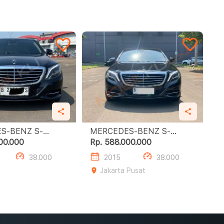
S-BENZ S-
MERCEDES-BENZ S-
SS S400 L
CLASS S400 L
00.000
Rp. 588.000.000
38.000
2015
38.000
Jakarta Pusat