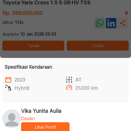
Toyota Yaris Cross 1.5 S GR HV TSS
Rp. 389.000.000
dilihat
112x
diupdate
10 Jan 2026 05:43
Tawar
Cicilan
Spesifikasi Kendaraan
2023
AT
Hybrid
21.000 km
Vika Yunita Aulia
Dealer
Lihat Profil