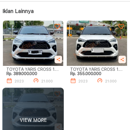
Iklan Lainnya
TOYOTA YARIS CROSS 1.5
TOYOTA YARIS CROSS 1.5
Rp. 389.000.000
Rp. 355.000.000
S GR HV TSS
S GR HV TSS
2023
21.000
2023
21.000
VIEW MORE