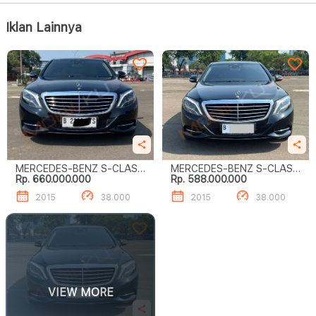
Iklan Lainnya
MERCEDES-BENZ S-CLASS
MERCEDES-BENZ S-CLASS
Rp. 660.000.000
Rp. 588.000.000
S400 L
S400 L
2015
38.000
2015
38.000
VIEW MORE