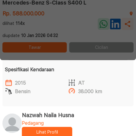
Mercedes-Benz S-Class S400 L
Rp. 588.000.000
dilihat
114x
diupdate
10 Jan 2026 04:32
Tawar
Cicilan
Spesifikasi Kendaraan
2015
AT
Bensin
38.000 km
Nazwah Naila Husna
Pedagang
Lihat Profil