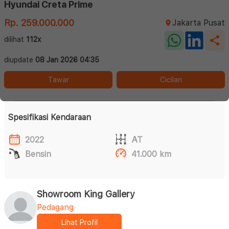
Hyundai Creta Prime
Rp. 259.000.000
Jakarta Pusat
dilihat
112x
diupdate
08 Jan 2026 04:35
Tawar
Cicilan
Spesifikasi Kendaraan
2022
AT
Bensin
41.000 km
Showroom King Gallery
Pedagang
Lihat Profil