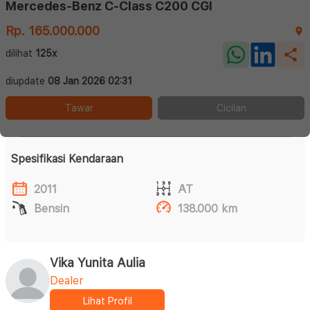
Mercedes-Benz C-Class C200 CGI
Rp. 165.000.000
dilihat
125x
diupdate
08 Jan 2026 02:31
Tawar
Cicilan
Spesifikasi Kendaraan
2011
AT
Bensin
138.000 km
Vika Yunita Aulia
Dealer
Lihat Profil