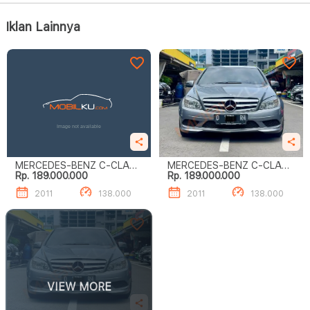
Iklan Lainnya
MERCEDES-BENZ C-CLASS
MERCEDES-BENZ C-CLASS
Rp. 189.000.000
Rp. 189.000.000
C200 CGI
C200 CGI
2011
138.000
2011
138.000
VIEW MORE