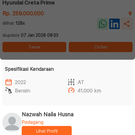
Hyundai Creta Prime
Rp. 259.000.000
dilihat
128x
diupdate
07 Jan 2026 09:33
Tawar
Cicilan
Spesifikasi Kendaraan
2022
AT
Bensin
41.000 km
Nazwah Naila Husna
Pedagang
Lihat Profil