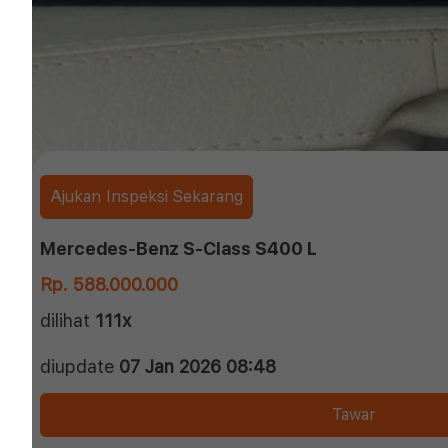
Ajukan Inspeksi Sekarang
Mercedes-Benz S-Class S400 L
Rp. 588.000.000
dilihat
111x
diupdate
07 Jan 2026 08:48
Tawar