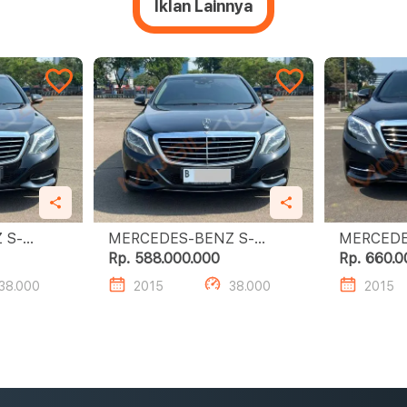
Iklan Lainnya
 S-
MERCEDES-BENZ S-
MERCEDE
CLASS S400 L
CLA
Rp. 588.000.000
Rp. 660.0
38.000
2015
38.000
2015