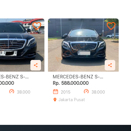
S-BENZ S-
MERCEDES-BENZ S-
SS S400 L
CLASS S400 L
00.000
Rp. 588.000.000
38.000
2015
38.000
Jakarta Pusat