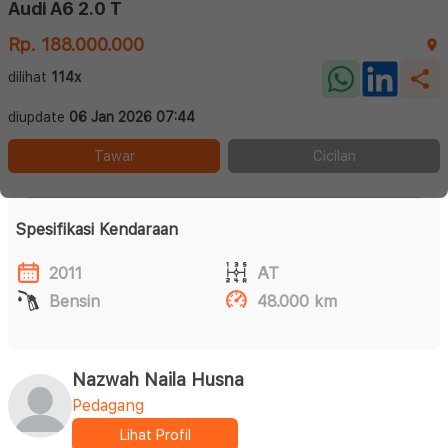
Audi A6 2.0 T
Rp. 188.000.000
dilihat
114x
diupdate
06 Jan 2026 07:44
Tawar
Cicilan
Spesifikasi Kendaraan
2011
AT
Bensin
48.000 km
Nazwah Naila Husna
Pedagang
Lihat Profil