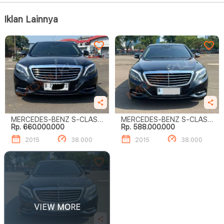
Iklan Lainnya
MERCEDES-BENZ S-CLASS
MERCEDES-BENZ S-CLASS
Rp. 660.000.000
Rp. 588.000.000
S400 L
S400 L
2015
38.000
2015
38.000
VIEW MORE