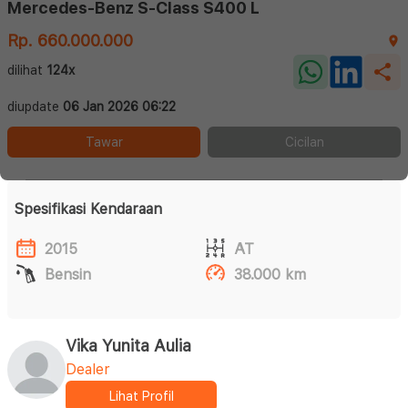
Mercedes-Benz S-Class S400 L
Rp. 660.000.000
dilihat
124x
diupdate
06 Jan 2026 06:22
Tawar
Cicilan
Spesifikasi Kendaraan
2015
AT
Bensin
38.000 km
Vika Yunita Aulia
Dealer
Lihat Profil