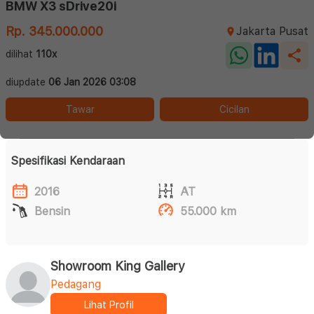
BMW X3 sDrive20i
Rp. 345.000.000
Jakarta Pusat
dilihat
110x
diupdate
06 Jan 2026 03:08
Tawar
Cicilan
Spesifikasi Kendaraan
2016
AT
Bensin
55.000 km
Showroom King Gallery
Pedagang
Lihat Profil