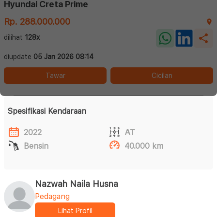
Hyundai Creta Prime
Rp. 288.000.000
dilihat
128x
diupdate
05 Jan 2026 08:14
Tawar
Cicilan
Spesifikasi Kendaraan
2022
AT
Bensin
40.000 km
Nazwah Naila Husna
Pedagang
Lihat Profil