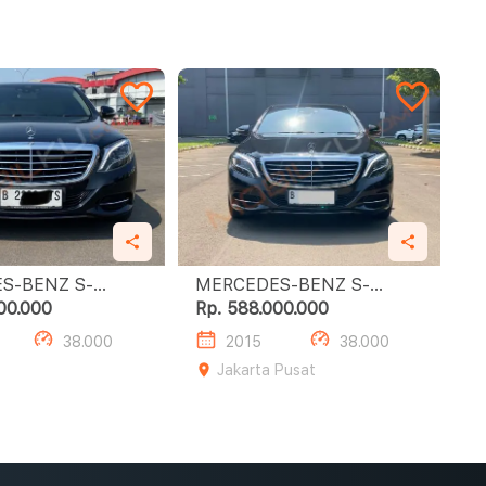
S-BENZ S-
MERCEDES-BENZ S-
SS S400 L
CLASS S400 L
00.000
Rp. 588.000.000
38.000
2015
38.000
Jakarta Pusat