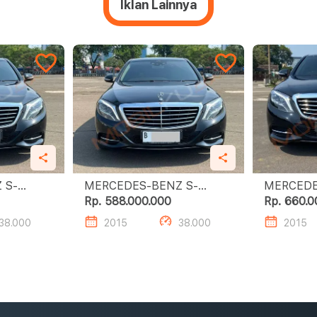
Iklan Lainnya
 S-
MERCEDES-BENZ S-
MERCEDE
CLASS S400 L
CLA
Rp. 588.000.000
Rp. 660.0
38.000
2015
38.000
2015