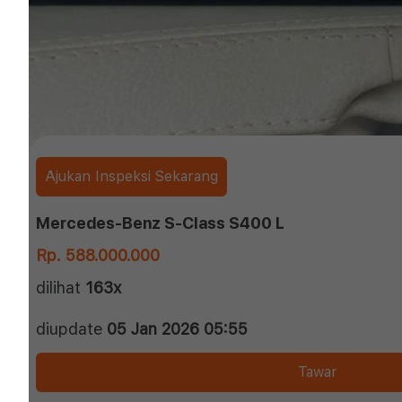
Ajukan Inspeksi Sekarang
Mercedes-Benz S-Class S400 L
Rp. 588.000.000
dilihat
163x
diupdate
05 Jan 2026 05:55
Tawar