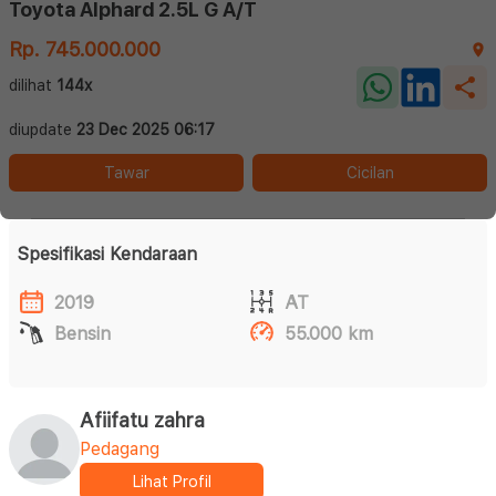
Toyota Alphard 2.5L G A/T
Rp. 745.000.000
dilihat
144x
diupdate
23 Dec 2025 06:17
Tawar
Cicilan
Spesifikasi Kendaraan
2019
AT
Bensin
55.000 km
Afiifatu zahra
Pedagang
Lihat Profil