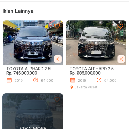
Iklan Lainnya
TOYOTA ALPHARD 2.5L G
TOYOTA ALPHARD 2.5L G
Rp. 745.000.000
Rp. 689.000.000
A/T
A/T
2019
64.000
2019
64.000
Jakarta Pusat
VIEW MORE