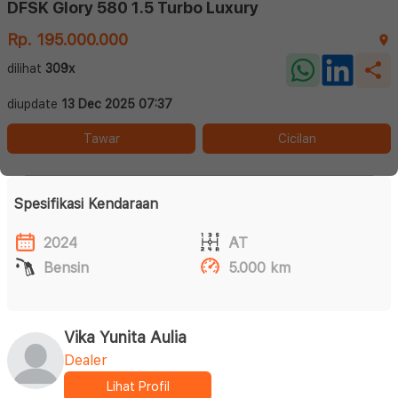
DFSK Glory 580 1.5 Turbo Luxury
Rp. 195.000.000
dilihat
309x
diupdate
13 Dec 2025 07:37
Tawar
Cicilan
Spesifikasi Kendaraan
2024
AT
Bensin
5.000 km
Vika Yunita Aulia
Dealer
Lihat Profil