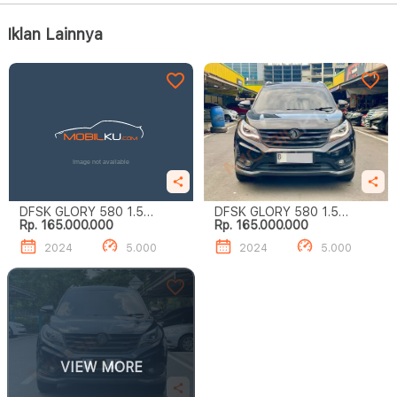
Iklan Lainnya
DFSK GLORY 580 1.5
DFSK GLORY 580 1.5
Rp. 165.000.000
Rp. 165.000.000
TURBO LUXURY
TURBO LUXURY
2024
5.000
2024
5.000
VIEW MORE