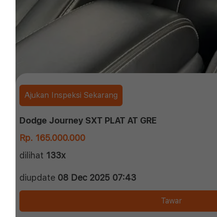
Ajukan Inspeksi Sekarang
Dodge Journey SXT PLAT AT GRE
Rp. 165.000.000
dilihat
133x
diupdate
08 Dec 2025 07:43
Tawar