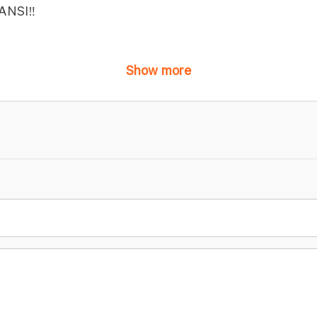
NSI‼️
Show more