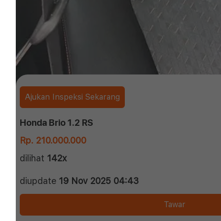
Ajukan Inspeksi Sekarang
Honda Brio 1.2 RS
Rp. 210.000.000
dilihat
142x
diupdate
19 Nov 2025 04:43
Tawar