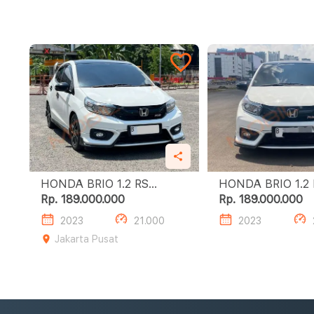
HONDA BRIO 1.2 RS
HONDA BRIO
URBANITE AT PUTIH
Rp. 189.000.000
Rp. 189.000.000
2023
21.000
2023
Jakarta Pusat