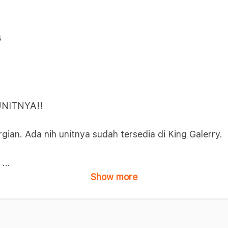
6
UNITNYA!!
gian. Ada nih unitnya sudah tersedia di King Galerry.
3
...
Show more