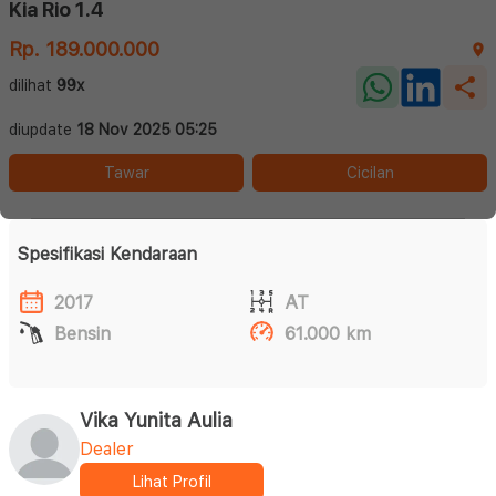
Kia Rio 1.4
Rp. 189.000.000
dilihat
99x
diupdate
18 Nov 2025 05:25
Tawar
Cicilan
Spesifikasi Kendaraan
2017
AT
Bensin
61.000 km
Vika Yunita Aulia
Dealer
Lihat Profil