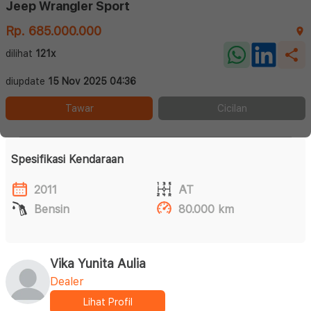
Jeep Wrangler Sport
Rp. 685.000.000
dilihat
121x
diupdate
15 Nov 2025 04:36
Tawar
Cicilan
Spesifikasi Kendaraan
2011
AT
Bensin
80.000 km
Vika Yunita Aulia
Dealer
Lihat Profil