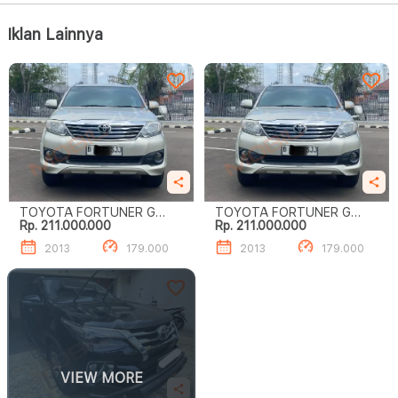
Iklan Lainnya
TOYOTA FORTUNER G
TOYOTA FORTUNER G
Rp. 211.000.000
Rp. 211.000.000
LUXURY 2.7
LUXURY
2013
179.000
2013
179.000
VIEW MORE