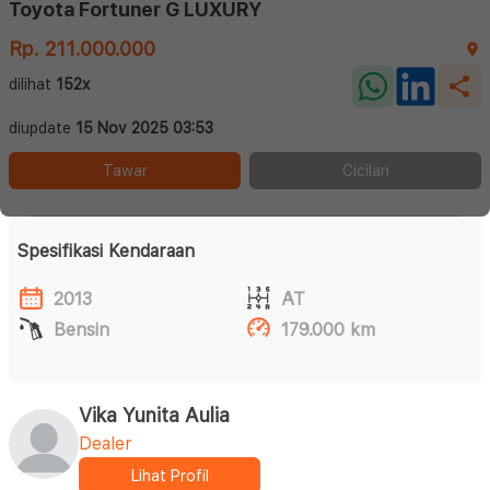
Toyota Fortuner G LUXURY
Rp. 211.000.000
dilihat
152x
diupdate
15 Nov 2025 03:53
Tawar
Cicilan
Spesifikasi Kendaraan
2013
AT
Bensin
179.000 km
Vika Yunita Aulia
Dealer
Lihat Profil