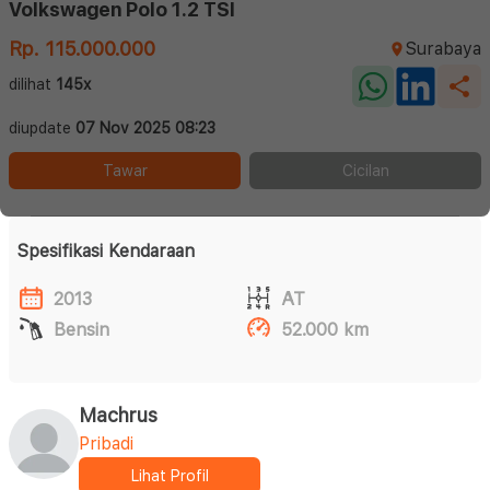
Volkswagen Polo 1.2 TSI
Rp. 115.000.000
Surabaya
dilihat
145x
diupdate
07 Nov 2025 08:23
Tawar
Cicilan
Spesifikasi Kendaraan
2013
AT
Bensin
52.000 km
Machrus
Pribadi
Lihat Profil