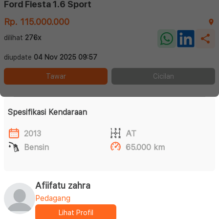
Ford Fiesta 1.6 Sport
Rp. 115.000.000
dilihat
276x
diupdate
04 Nov 2025 09:57
Tawar
Cicilan
Spesifikasi Kendaraan
2013
AT
Bensin
65.000 km
Afiifatu zahra
Pedagang
Lihat Profil