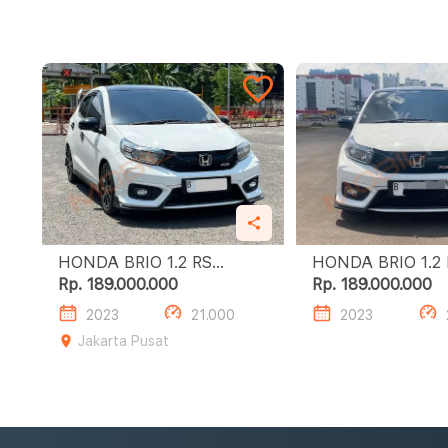
HONDA BRIO 1.2 RS
HONDA BRIO
URBANITE AT PUTIH
Rp. 189.000.000
Rp. 189.000.000
2023
21.000
2023
Jakarta Pusat