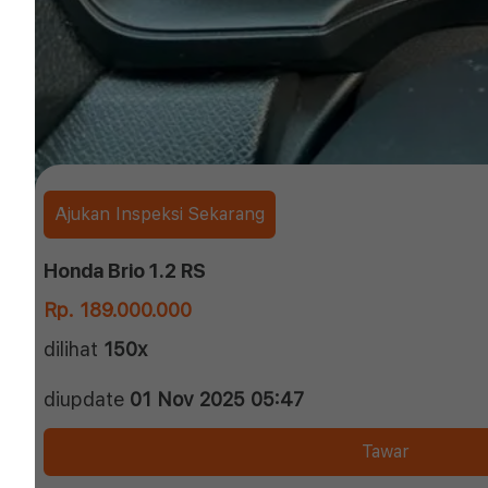
Ajukan Inspeksi Sekarang
Honda Brio 1.2 RS
Rp. 189.000.000
dilihat
150x
diupdate
01 Nov 2025 05:47
Tawar