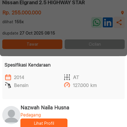
Nissan Elgrand 2.5 HIGHWAY STAR
Rp. 255.000.000
dilihat
155x
diupdate
27 Oct 2025 08:15
Tawar
Cicilan
Spesifikasi Kendaraan
2014
AT
Bensin
127.000 km
Nazwah Naila Husna
Pedagang
Lihat Profil