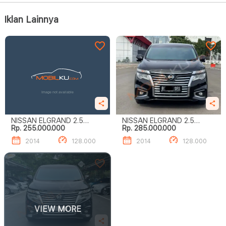
Iklan Lainnya
NISSAN ELGRAND 2.5
NISSAN ELGRAND 2.5
Rp. 255.000.000
Rp. 285.000.000
HIGHWAY STAR
HIGHWAY STAR
2014
128.000
2014
128.000
VIEW MORE