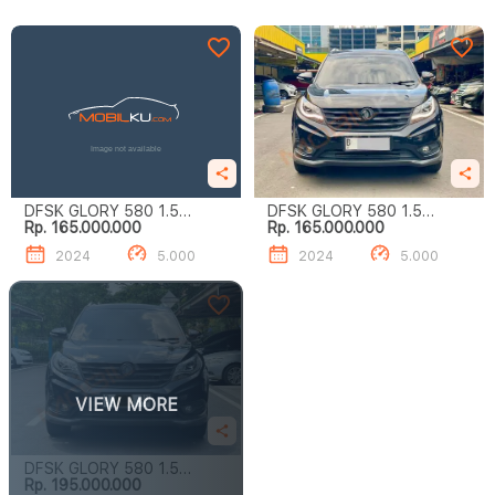
DFSK GLORY 580 1.5
DFSK GLORY 580 1.5
Rp. 165.000.000
Rp. 165.000.000
TURBO LUXURY
TURBO LUXURY
2024
5.000
2024
5.000
VIEW MORE
DFSK GLORY 580 1.5
Rp. 195.000.000
TURBO LUXURY