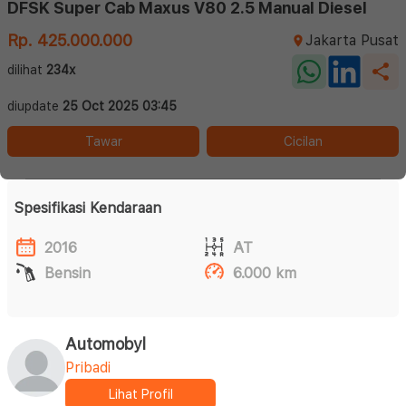
DFSK Super Cab Maxus V80 2.5 Manual Diesel
Rp. 425.000.000
Jakarta Pusat
dilihat
234x
diupdate
25 Oct 2025 03:45
Tawar
Cicilan
Spesifikasi Kendaraan
2016
AT
Bensin
6.000 km
Automobyl
Pribadi
Lihat Profil