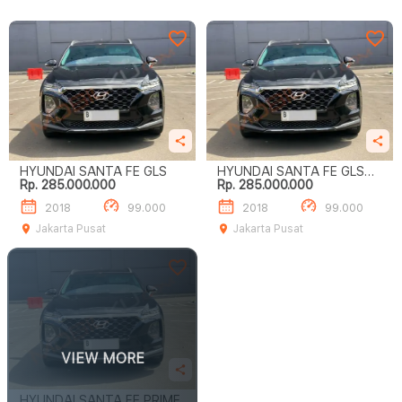
HYUNDAI SANTA FE GLS
HYUNDAI SANTA FE GLS
Rp. 285.000.000
Rp. 285.000.000
CRDI
2018
99.000
2018
99.000
Jakarta Pusat
Jakarta Pusat
VIEW MORE
HYUNDAI SANTA FE PRIME