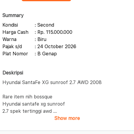
Summary
Kondisi
: Second
Harga Cash
: Rp. 115.000.000
Warna
: Biru
Pajak s/d
: 24 October 2026
Plat Nomor
: B Genap
Deskripsi
Hyundai SantaFe XG sunroof 2.7 AWD 2008
Rare item nih bossque
Hyundai santafe xg sunroof
2.7 spek tertinggi awd
...
Show more