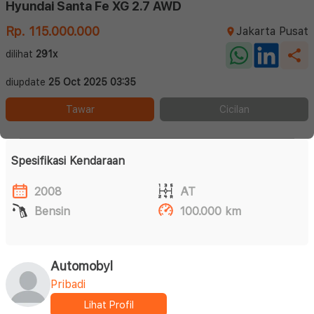
Hyundai Santa Fe XG 2.7 AWD
Rp. 115.000.000
Jakarta Pusat
dilihat
291x
diupdate
25 Oct 2025 03:35
Tawar
Cicilan
Spesifikasi Kendaraan
2008
AT
Bensin
100.000 km
Automobyl
Pribadi
Lihat Profil