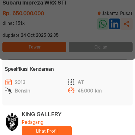
Subaru Impreza WRX STi
Rp. 650.000.000
Jakarta Pusat
dilihat
151x
diupdate
24 Oct 2025 02:35
Tawar
Cicilan
Spesifikasi Kendaraan
2013
AT
Bensin
45.000 km
KING GALLERY
Pedagang
Lihat Profil