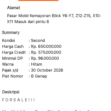
Alamat
Pasar Mobil Kemayoran Bllck Y6-Y7, Z12-Z15, X10-
X11 Masuk dari pintu 8
Summary
Kondisi
: Second
Harga Cash
: Rp. 650.000.000
Harga Credit
: Rp. 575.000.000
Minimal DP
: Rp. 96.000.000
Warna
: Hitam
Pajak s/d
: 30 October 2026
Plat Nomor
: B Genap
Deskripsi
F O R S A L E ! ! !