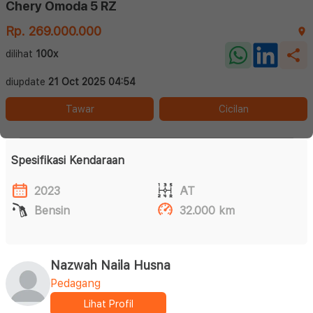
Chery Omoda 5 RZ
Rp. 269.000.000
dilihat
100x
diupdate
21 Oct 2025 04:54
Tawar
Cicilan
Spesifikasi Kendaraan
2023
AT
Bensin
32.000 km
Nazwah Naila Husna
Pedagang
Lihat Profil