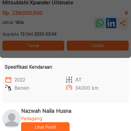
Mitsubishi Xpander Ultimate
Rp. 239.000.000
dilihat
163x
diupdate
13 Oct 2025 03:44
Tawar
Cicilan
Spesifikasi Kendaraan
2022
AT
Bensin
34.000 km
Nazwah Naila Husna
Pedagang
Lihat Profil