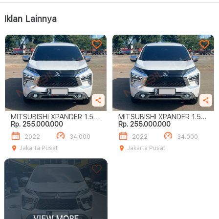
Iklan Lainnya
MITSUBISHI XPANDER 1.5L
MITSUBISHI XPANDER 1.5L
Rp. 255.000.000
Rp. 255.000.000
ULTIMATE A/T
ULTIMATE A/T
2022
34.000
2022
34.000
Jakarta Pusat
Jakarta Pusat
VIEW MORE