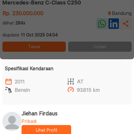
Mercedes-Benz C-Class C250
Rp. 230.000.000
Bandung
dilihat
284x
diupdate
11 Oct 2025 04:04
Tawar
Cicilan
Spesifikasi Kendaraan
2011
AT
Bensin
93.815 km
Jiehan Firdaus
Pribadi
Lihat Profil