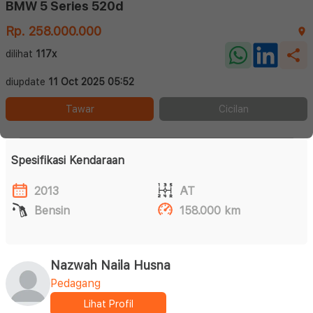
BMW 5 Series 520d
Rp. 258.000.000
dilihat
117x
diupdate
11 Oct 2025 05:52
Tawar
Cicilan
Spesifikasi Kendaraan
2013
AT
Bensin
158.000 km
Nazwah Naila Husna
Pedagang
Lihat Profil