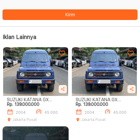
Kirim
Iklan Lainnya
SUZUKI KATANA GX
SUZUKI KATANA GX
Rp. 139.000.000
Rp. 139.000.000
MANUAL
MANUAL
2004
45.000
2004
45.000
Jakarta Pusat
Jakarta Pusat