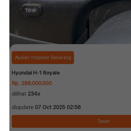
Ajukan Inspeksi Sekarang
Hyundai H-1 Royale
Rp. 288.000.000
dilihat
234x
diupdate
07 Oct 2025 02:56
Tawar