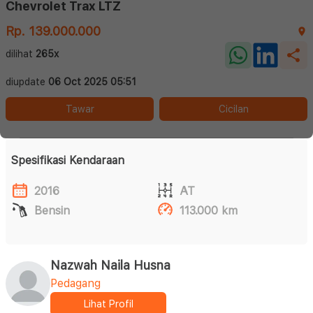
Chevrolet Trax LTZ
Rp. 139.000.000
dilihat
265x
diupdate
06 Oct 2025 05:51
Tawar
Cicilan
Spesifikasi Kendaraan
2016
AT
Bensin
113.000 km
Nazwah Naila Husna
Pedagang
Lihat Profil