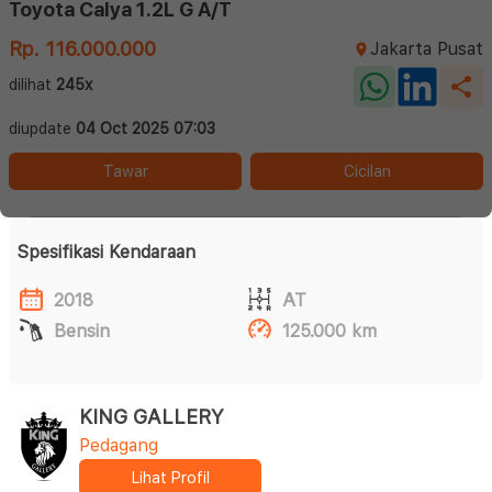
Toyota Calya 1.2L G A/T
Rp. 116.000.000
Jakarta Pusat
dilihat
245x
diupdate
04 Oct 2025 07:03
Tawar
Cicilan
Spesifikasi Kendaraan
2018
AT
Bensin
125.000 km
KING GALLERY
Pedagang
Lihat Profil