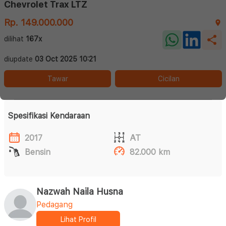
Chevrolet Trax LTZ
Rp. 149.000.000
dilihat
167x
diupdate
03 Oct 2025 10:21
Tawar
Cicilan
Spesifikasi Kendaraan
2017
AT
Bensin
82.000 km
Nazwah Naila Husna
Pedagang
Lihat Profil