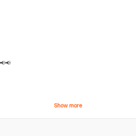
📢📢
Show more