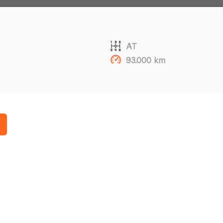
AT
93.000 km