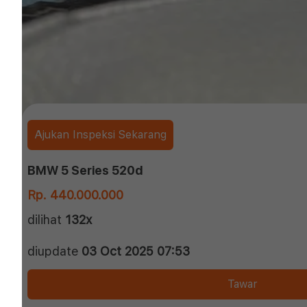
Ajukan Inspeksi Sekarang
BMW 5 Series 520d
Rp. 440.000.000
dilihat
132x
diupdate
03 Oct 2025 07:53
Tawar