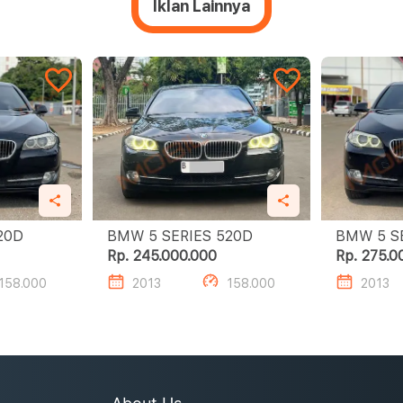
Iklan Lainnya
SERIES 520D
BMW 5 SERIES 520D
Rp. 245.000.000
Rp. 275.0
158.000
2013
158.000
2013