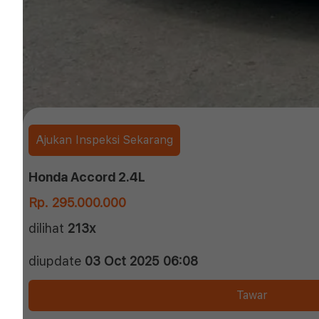
Ajukan Inspeksi Sekarang
Honda Accord 2.4L
Rp. 295.000.000
dilihat
213x
diupdate
03 Oct 2025 06:08
Tawar