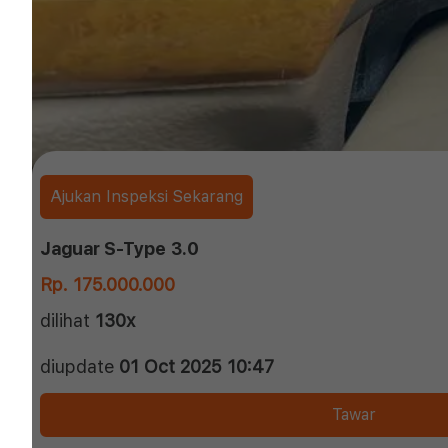
Ajukan Inspeksi Sekarang
Jaguar S-Type 3.0
Rp. 175.000.000
dilihat
130x
diupdate
01 Oct 2025 10:47
Tawar