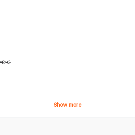
6
📢📢
Show more