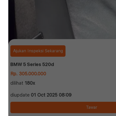
Ajukan Inspeksi Sekarang
BMW 5 Series 520d
Rp. 305.000.000
dilihat
180x
diupdate
01 Oct 2025 08:09
Tawar